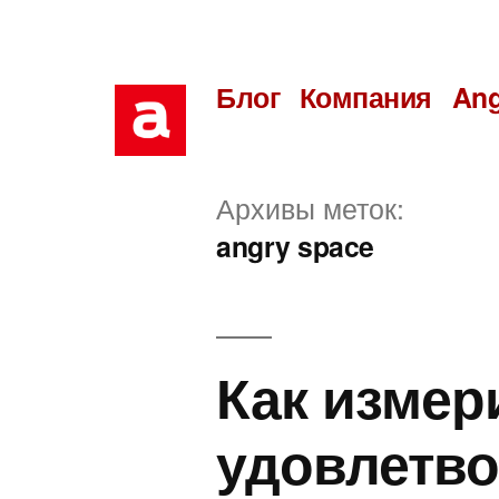
Перейти
к
Блог
Компания
Ang
содержимому
Архивы меток:
angry space
Как измер
удовлетво