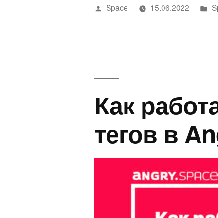
Написано
Н
Space
15.06.2022
S
автором
в
Как работ
тегов в An