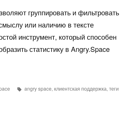
озволяют группировать и фильтровать
смыслу или наличию в тексте
остой инструмент, который способен
образить статистику в Angry.Space
аписано
Метки:
pace
angry space
,
клиентская поддержка
,
теги