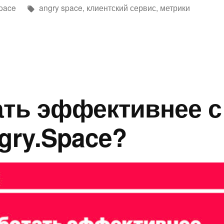
аписано
Метки:
pace
angry space
,
клиентский сервис
,
метрики
ать эффективнее 
gry.Space?