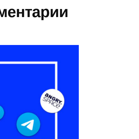
мментарии
m