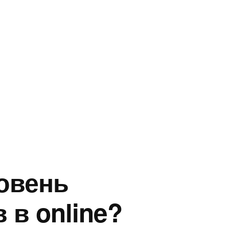
овень
 в online?