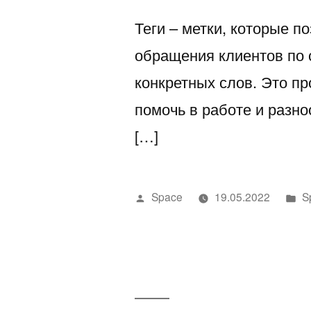
Теги – метки, которые п
обращения клиентов по 
конкретных слов. Это пр
помочь в работе и разно
[…]
Написано
Н
Space
19.05.2022
S
автором
в