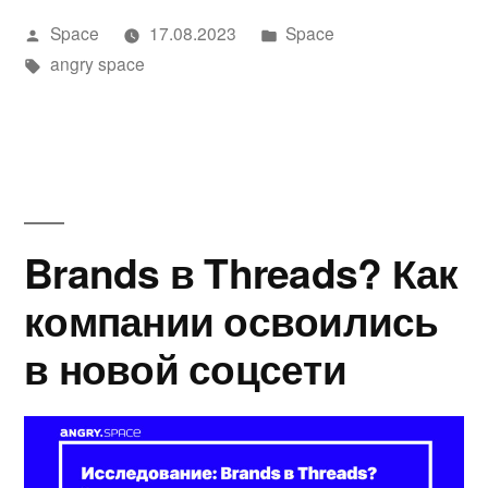
Написано
Написано
Space
17.08.2023
Space
автором
Метки:
в
angry space
Brands в Threads? Как
компании освоились
в новой соцсети