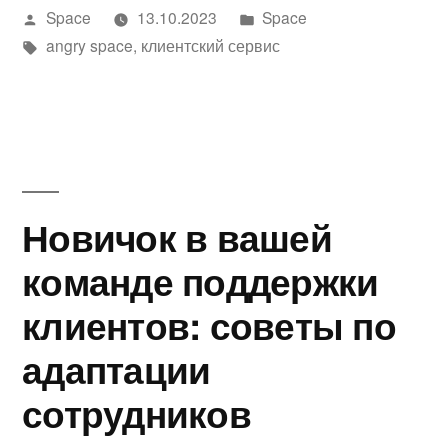
Написано
Написано
Space
13.10.2023
Space
автором
Метки:
в
angry space
,
клиентский сервис
Новичок в вашей
команде поддержки
клиентов: советы по
адаптации
сотрудников