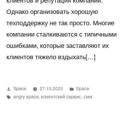
Однако организовать хорошую
техподдержку не так просто. Многие
компании сталкиваются с типичными
ошибками, которые заставляют их
клиентов тяжело вздыхать[…]
Написано
Написано
Space
27.10.2023
Space
автором
Метки:
в
angry space
,
клиентский сервис
,
смм