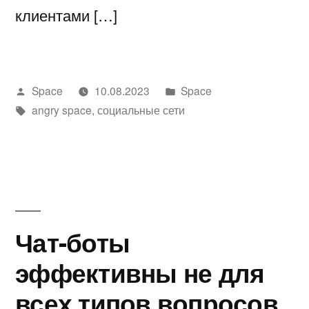
клиентами […]
Написано
Написано
Space
10.08.2023
Space
автором
Метки:
в
angry space
,
социальные сети
Чат-боты
эффективны не для
всех типов вопросов.