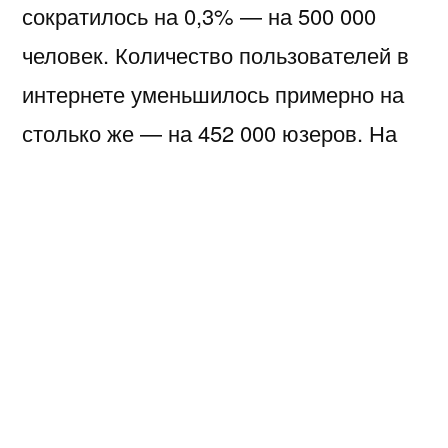
сократилось на 0,3% — на 500 000
человек. Количество пользователей в
интернете уменьшилось примерно на
столько же — на 452 000 юзеров. На
данный момент в нашей стране
проживают 144,2 млн человек. 90,4%
из них пользуются интернетом, а 73,5%
— зарегистрированы хотя бы в одной
социальной сети или мессенджер.
Посмотрим разрез населения по
возрастным группам, чтобы понять, кто
входит в это число.