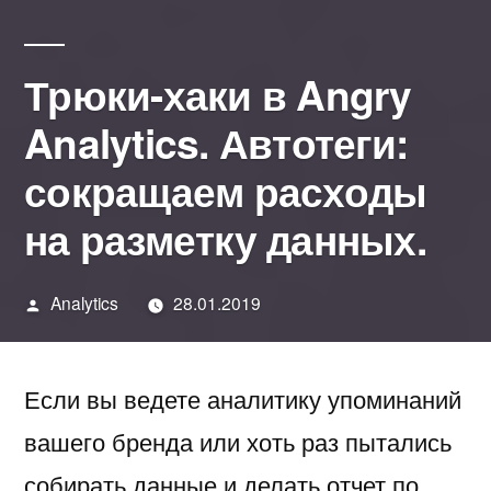
Трюки-хаки в Angry
Analytics. Автотеги:
сокращаем расходы
на разметку данных.
Написано
Analytics
28.01.2019
автором
Если вы ведете аналитику упоминаний
вашего бренда или хоть раз пытались
собирать данные и делать отчет по