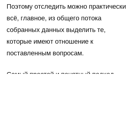
Поэтому отследить можно практически
всё, главное, из общего потока
собранных данных выделить те,
которые имеют отношение к
поставленным вопросам.
Самый простой и понятный подход —
сформулировать цель (например, нам
нужны отзывы про новые огурцы, т.е.
пост про свежие огурцы) и критерии
подобия (продолжая огуречные
примеры: в постах, имеющих